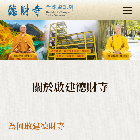
關於啟建德財寺
開山宗師釋唯心和尚(弟子釋心玄應證
撰寫請點入)
關於啟建德財寺
開山住持釋心玄法師(請點入)
佛神故事 請佛神住世轉法輪(請點入)
為何啟建德財寺
法脈因緣(請點入)