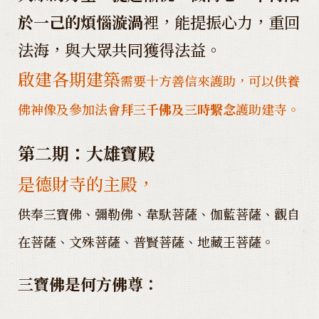
於一己的煩惱漩渦
裡，能提振心力，重回
法海，與大眾共同獲得法益。
啟建各期建築
需要十方善信來護助，可以供養
佛神像及參加法會
拜三千佛及三時繫念
護助建寺。
第二期：大雄寶殿
是德財寺的主殿，
供奉三寶佛、彌勒佛、韋馱菩薩、伽藍菩薩、觀自
在菩薩、文殊菩薩、普賢菩薩、地藏王菩薩。
三寶佛是何方佛尊：