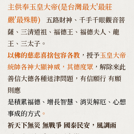
主供奉玉皇大帝(是台灣最大'最莊
嚴'最殊勝)
五路財神、千手千眼觀音菩
薩、三清道祖、福德王、福德夫人、龍
王、三太子。
以佛的慈悲喜捨包容各教
，授予
玉皇大帝
統帥各神大顯神威，其德度眾
，解除來此
善信大德各種迷津問題，有信願行 有願
則應
是積累福德、增長智慧、消災解厄、心想
事成的方式
。
祈天下無災 無戰爭 國泰民安，風調雨