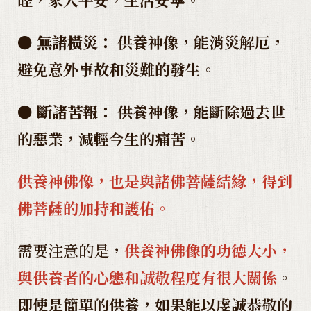
●
無諸橫災：
供養神像，能消災解厄，
避免意外事故和災難的發生。
●
斷諸苦報：
供養神像，能斷除過去世
的惡業，減輕今生的痛苦。
供養神佛像，也是與諸佛菩薩結緣，得到
佛菩薩的加持和護佑
。
需要注意的是
，
供養神佛像的功德大小，
與供養者的心態和誠敬程度有很大關係
。
即使是簡單的供養，如果能以虔誠恭敬的