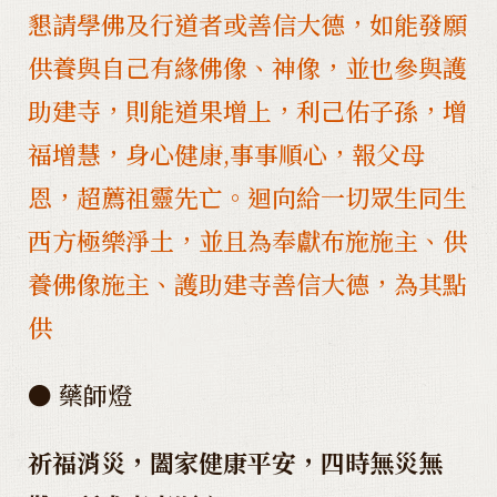
懇請學佛及行道者或善信大德，如能發願
供養與自己有緣佛像、神像，並也參與護
助建寺，則能道果增上，利己佑子孫，增
福增慧，身心健康,事事順心，報父母
恩，超薦祖靈先亡。迴向給一切眾生同生
西方極樂淨土，並且為奉獻布施施主、供
養佛像施主、護助建寺善信大德，為其點
供
● 藥師燈
祈福消災，闔家健康平安，四時無災無