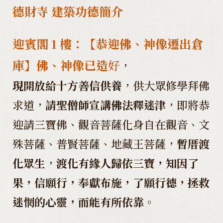
德財寺 建築功德簡介
迎賓閣 1 樓：
【
恭迎佛、神像遷出倉
庫】佛、神像已造
好
，
現開放給十方善信供養
，供大眾修學拜佛
求道，
請聖僧師宣講佛法釋迷津
，即將恭
迎請三寶佛、觀音菩薩化身自在觀音、文
殊菩薩、普賢菩薩、地藏王菩薩，
暫厝渡
化眾生
，
渡化有緣人歸依三寶，知因了
果，信願行，奉獻布施，了願行德，拯救
迷惘的心靈，而能有所依靠
。