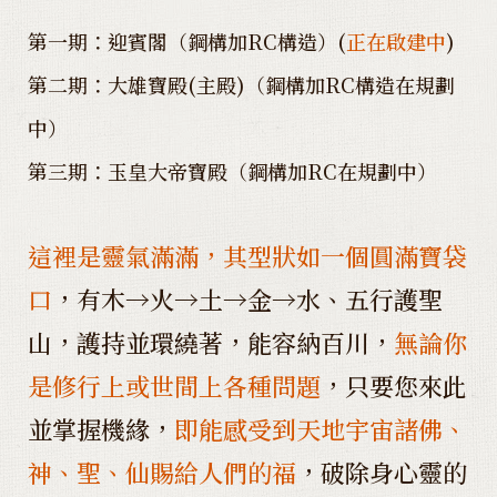
信眾Q&A 上人唯心和尚開示(請點入)
第一期：迎賓閣（鋼構加RC構造）(
正在啟建中
)
第二期：大雄寶殿(主殿)（鋼構加RC構造在規劃
法務活動公告暨報名表(請點入)
中）
宗教地理A級寶地(請點入)
第三期：玉皇大帝寶殿（鋼構加RC在規劃中）
預約拜訪
這裡是靈氣滿滿，其型狀如一個圓滿寶袋
口
，有木→火→土→金→水、五行護聖
山，護持並環繞著，能容納百川，
無論你
是修行上或世間上各種問題
，只要您來此
並掌握機緣，
即能感受到天地宇宙諸佛、
神、聖、仙賜給人們的福
，破除身心靈的