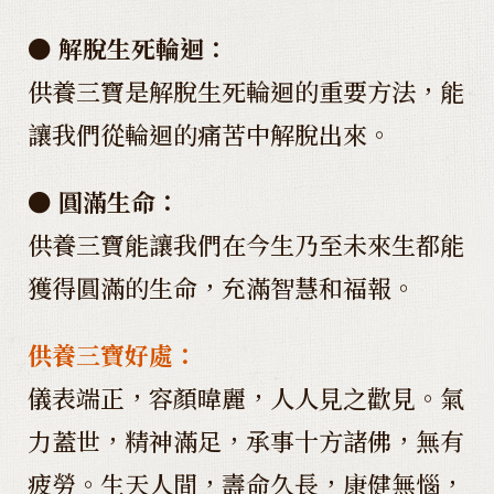
● 解脫生死輪迴：
供養三寶是解脫生死輪迴的重要方法，能
讓我們從輪迴的痛苦中解脫出來。
● 圓滿生命：
供養三寶能讓我們在今生乃至未來生都能
獲得圓滿的生命，充滿智慧和福報。
供養三寶好處：
儀表端正，容顏暐麗，人人見之歡見。氣
力蓋世，精神滿足，承事十方諸佛，無有
疲勞。生天人間，壽命久長，康健無惱，