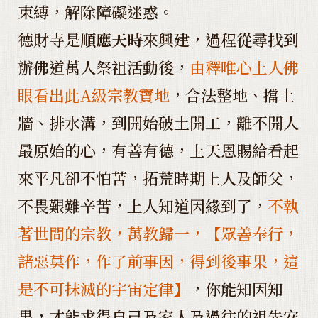
束縛，解除障礙迷惑。
德財寺是
順應天時
來興建，過程從尋找到
辦佛道萬人祭祖活動後，
由釋唯心上人佛
眼看出此A級宗教寶地
，合法整地、擋土
牆、排水溝，到開始破土開工，離不開人
最原始的心，有善有德，上天恩賜給看起
來平凡卻不怕苦，拓荒時期上人及師父，
不畏艱難辛苦，上人知道因緣到了，
不執
著世間的宗教，萬教歸一，【眾善奉行，
諸惡莫作，作了前事因，得到後事果，這
是不可抹滅的宇宙定律】
，你能知因知
果，才能求得自己及家人及過往的祖先安