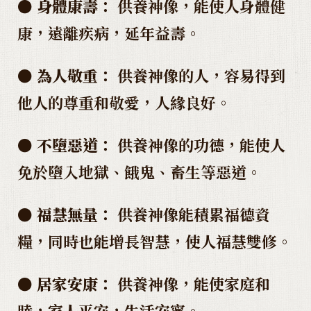
●
身體康壽：
供養神像，能使人身體健
康，遠離疾病，延年益壽。
●
為人敬重：
供養神像的人，容易得到
他人的尊重和敬愛，人緣良好。
●
不墮惡道：
供養神像的功德，能使人
免於墮入地獄、餓鬼、畜生等惡道。
●
福慧無量：
供養神像能積累福德資
糧，同時也能增長智慧，使人福慧雙修。
●
居家安康：
供養神像，能使家庭和
睦，家人平安，生活安寧。