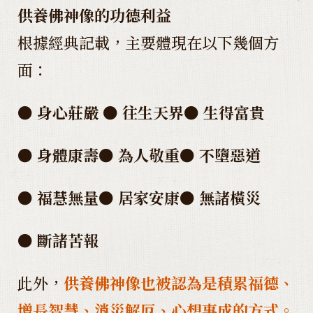
供養佛神像的功德利益
根據經典記載，主要體現在以下幾個方
面：
● 身心莊嚴 ● 往生天界● 生得富貴
● 身體康壽● 為人敬重● 不墮惡道
● 福慧無量● 居家安康● 無諸橫災
● 斷諸苦報
此外，
供養佛神像也被認為是積累福德、
增長智慧、消災解厄、心想事成的方式。