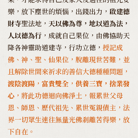
樂，放下塵世的煩惱，出錢出力，
啟建德
財寺
聖法地，
天以佛為尊，地以道為法，
人以德為行
，成就自己果位，由佛協助天
降各神靈助道建寺，行功立德，
授記成
佛、神、聖、仙果位，脫離現世苦難，並
且解除世間來祈求的善信大德種種問題，
渡陰渡陽
，
富貴雙全
，
供養三寶，捨業發
心
，將此功德迴向佛淨土，報累世父母
恩、師恩、歷代祖先、累世冤親債主，法
界一切眾生速往無量光佛剎離苦得樂，放
下自在。