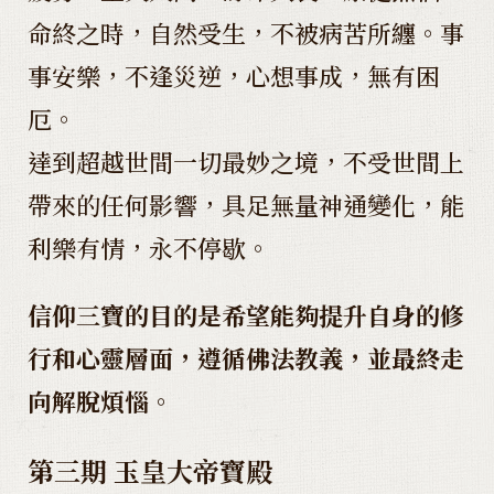
命終之時，自然受生，不被病苦所纏。事
事安樂，不逢災逆，心想事成，無有困
厄。
達到超越世間一切最妙之境，不受世間上
帶來的任何影響，具足無量神通變化，能
利樂有情，永不停歇。
信仰三寶的目的是希望能夠提升自身的修
行和心靈層面，遵循佛法教義，並最終走
向解脫煩惱。
第三期 玉皇大帝寶殿