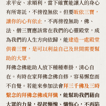
求平安、求順利，當下確實能讓人的身心
有所寄託，不徬徨無依。但要
皈依三寶，
讓你的心有依止
，不再徬徨無助，佛、
法、僧三寶應該常在我們的心靈殿堂，成
為我們的人生方向依歸，能
建造一處殿堂
供養三寶，是可以利益自己及世間需要幫
助的大眾。
拜佛念佛能助人放下種種牽掛，清心自
在。有時在家拜佛念佛自修，容易懈怠而
不自覺。若能來參加法會
拜三千佛及三時
繫念的拜佛念佛或拜懺
，能幫助我們藉由
大眾的力量，提起慚愧、懺悔心，不再陷