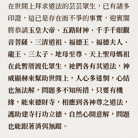
在世間上拜求道法的芸芸眾生，已有諸多
印證，這已是存在而不爭的事實，迎賓閣
將恭請
玉皇大帝、五路財神、千手千眼觀
音菩薩、三清道祖、福德王、福德夫人、
龍王、三太子、地母至尊、天上聖母媽祖
在此暫厝渡化眾生，祂們各有其道法，神
威顯赫來幫助世間上，人心多迷惘，心結
也無法解，問題多不知所措，只要有機
緣，能來德財寺，相應到各神尊之道法，
護助建寺行功立德，自然心開意解，問題
也能跟著消弭無蹤。